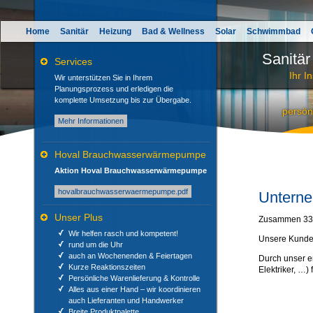
Direkt
zum
Inhalt
Home
Sanitär
Heizung
Bad & Wellness
Solar
Schwimmbad
Sanitär
Services
Ihr In
Wir unterstützen Sie in Ihrem
Planungsprozess und erledigen die
komplette Umsetzung bis zur Übergabe.
persön
Mehr Informationen
Hoval Brauchwasserwärmepumpe
Aktion Hoval Brauchwasserwärmepumpe
hovalbrauchwasserwaermepumpe.pdf
Untern
Unser Plus
Zusammen 33 J
Wir helfen rasch und kompetent!
Unsere Kunde
rund um die Uhr
auch an Wochenenden & Feiertagen
Durch unser e
Kurze Reaktionszeiten
Elektriker, …)
Persönliche Warenlieferung & Kontrolle
Alles aus einer Hand – wir koordinieren
auch Lieferanten und Handwerker
Breite Produktpalette