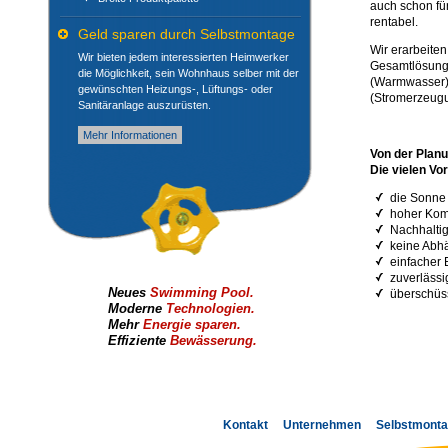
auch schon fü
rentabel.
Geld sparen durch Selbstmontage
Wir erarbeiten
Wir bieten jedem interessierten Heimwerker
Gesamtlösunge
die Möglichkeit, sein Wohnhaus selber mit der
(Warmwasser) 
gewünschten Heizungs-, Lüftungs- oder
(Stromerzeugu
Sanitäranlage auszurüsten.
Mehr Informationen
Von der Planu
Die vielen Vor
die Sonne 
hoher Kom
Nachhalti
keine Abh
einfacher
zuverlässi
Neues
Swimming Pool.
überschüss
Moderne
Technologien.
Mehr
Energie sparen.
Effiziente
Bewässerung.
Fußzeilenavigation
Kontakt
Unternehmen
Selbstmont