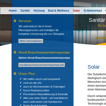
Direkt
zum
Inhalt
Home
Sanitär
Heizung
Bad & Wellness
Solar
Schwimmbad
Sanitär
Services
Ihr In
Wir unterstützen Sie in Ihrem
Planungsprozess und erledigen die
komplette Umsetzung bis zur Übergabe.
persön
Mehr Informationen
Hoval Brauchwasserwärmepumpe
Aktion Hoval Brauchwasserwärmepumpe
hovalbrauchwasserwaermepumpe.pdf
Solar
Unser Plus
Die Solartech
ökologisch ve
Wir helfen rasch und kompetent!
Menschen eine
rund um die Uhr
einen permane
auch an Wochenenden & Feiertagen
einer lebensw
Kurze Reaktionszeiten
Persönliche Warenlieferung & Kontrolle
Durch sinkend
Alles aus einer Hand – wir koordinieren
kontinuierlic
auch Lieferanten und Handwerker
Technologie s
Breite Produktpalette